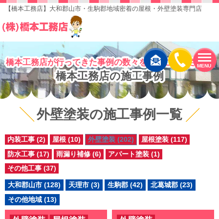
【橋本工務店】大和郡山市・生駒郡地域密着の屋根・外壁塗装専門店
橋本工務店が行ってきた事例の数々をぜひご覧下さい！
MENU
橋本工務店の施工事例
外壁塗装の施工事例一覧
内装工事 (2)
屋根 (10)
外壁塗装 (202)
屋根塗装 (117)
防水工事 (17)
雨漏り補修 (6)
アパート塗装 (1)
その他工事 (37)
大和郡山市 (128)
天理市 (3)
生駒郡 (42)
北葛城郡 (23)
その他地域 (13)