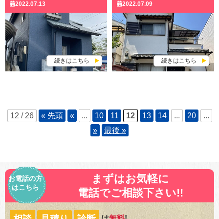
2022.07.13
2022.07.09
続きはこちら
続きはこちら
12 / 26
« 先頭
«
...
10
11
12
13
14
...
20
...
»
最後 »
まずはお気軽に
お電話の方
はこちら
電話でご相談下さい!!
相談
見積り
診断
は
無料
!