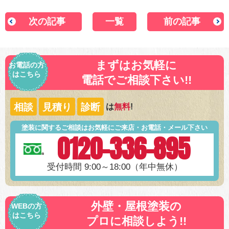
次の記事
一覧
前の記事
まずはお気軽に
お電話の方
はこちら
電話でご相談下さい!!
相談
見積り
診断
は
無料
!
塗装に関するご相談はお気軽にご来店・お電話・メール下さい
0120-336-895
受付時間 9:00～18:00（年中無休）
外壁・屋根塗装の
WEBの方
はこちら
プロに相談しよう!!