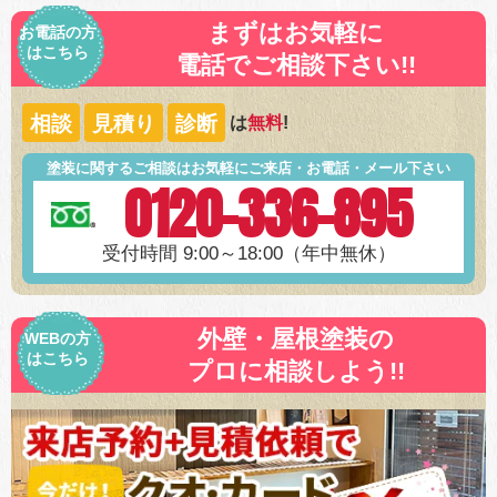
まずはお気軽に
お電話の方
はこちら
電話でご相談下さい!!
相談
見積り
診断
は
無料
!
塗装に関するご相談はお気軽にご来店・お電話・メール下さい
0120-336-895
受付時間 9:00～18:00（年中無休）
外壁・屋根塗装の
WEBの方
はこちら
プロに相談しよう!!