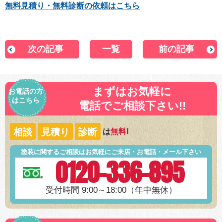
無料見積り・無料診断の依頼はこちら
次の記事
一覧
前の記事
まずはお気軽に
お電話の方
はこちら
電話でご相談下さい!!
相談
見積り
診断
は
無料
!
塗装に関するご相談はお気軽にご来店・お電話・メール下さい
0120-336-895
受付時間 9:00～18:00（年中無休）