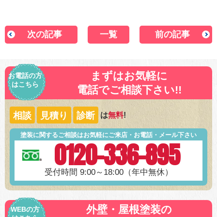
次の記事
一覧
前の記事
まずはお気軽に
お電話の方
はこちら
電話でご相談下さい!!
相談
見積り
診断
は
無料
!
塗装に関するご相談はお気軽にご来店・お電話・メール下さい
0120-336-895
受付時間 9:00～18:00（年中無休）
外壁・屋根塗装の
WEBの方