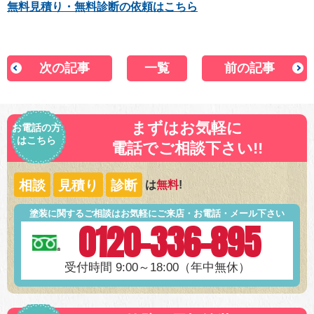
無料見積り・無料診断の依頼はこちら
次の記事
一覧
前の記事
まずはお気軽に
お電話の方
はこちら
電話でご相談下さい!!
相談
見積り
診断
は
無料
!
塗装に関するご相談はお気軽にご来店・お電話・メール下さい
0120-336-895
受付時間 9:00～18:00（年中無休）