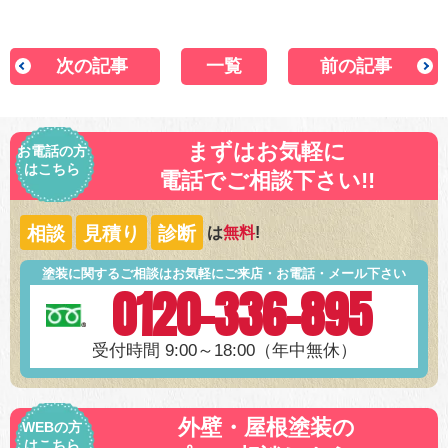
次の記事
一覧
前の記事
まずはお気軽に
お電話の方
はこちら
電話でご相談下さい!!
相談
見積り
診断
は
無料
!
塗装に関するご相談はお気軽にご来店・お電話・メール下さい
0120-336-895
受付時間 9:00～18:00（年中無休）
外壁・屋根塗装の
WEBの方
はこちら