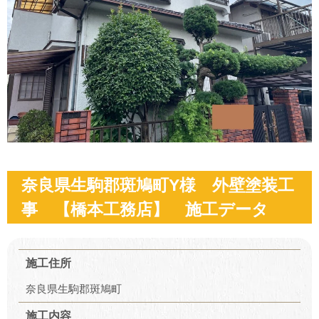
奈良県生駒郡斑鳩町Y様 外壁塗装工
事 【橋本工務店】 施工データ
施工住所
奈良県生駒郡斑鳩町
施工内容