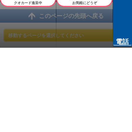
クオカード進呈中
お気軽にどうぞ
このページの先頭へ戻る
電話
大和郡山市、天理市、生駒郡の屋根・外壁塗装専門店
株式会社 橋本工務店
橋本工務店 ショールーム
〒639-1055 奈良県大和郡山市矢田山町44-20
TEL：
0120-336-895
Copyright © 2026 橋本工務店. All Rights Reserved.