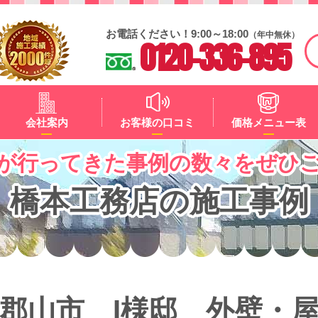
お電話ください！9:00～18:00
（年中無休）
0120-336-895
会社案内
お客様の口コミ
価格メニュー表
が行ってきた事例の数々をぜひ
橋本工務店の施工事例
郡山市 I様邸 外壁・