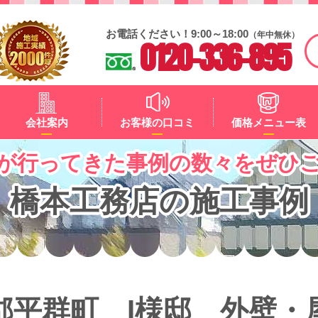
お電話ください！9:00～18:00
（年中無休）
0120-336-895
会社案内
お客様の口コミ
価格メニュー表
が行ってきた事例の数々をぜひ
橋本工務店の施工事例
郡平群町 I様邸 外壁・