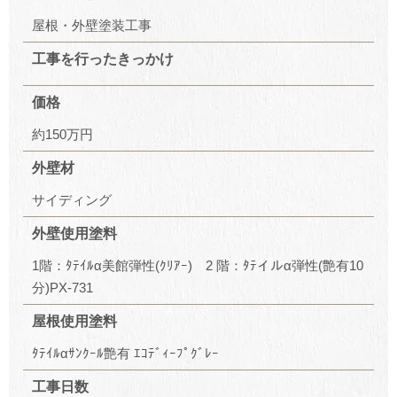
屋根・外壁塗装工事
工事を行ったきっかけ
価格
約150万円
外壁材
サイディング
外壁使用塗料
1階：ﾀﾃｲﾙα美館弾性(ｸﾘｱｰ) 2 階：ﾀﾃイルα弾性(艶有10
分)PX-731
屋根使用塗料
ﾀﾃｲﾙαｻﾝｸｰﾙ艶有 ｴｺﾃﾞｨｰﾌﾟｸﾞﾚｰ
工事日数