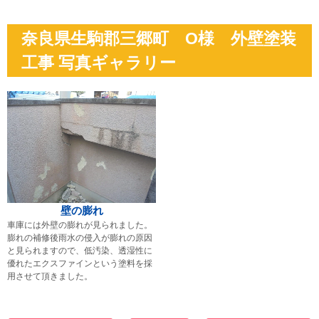
奈良県生駒郡三郷町 O様 外壁塗装
工事 写真ギャラリー
壁の膨れ
車庫には外壁の膨れが見られました。
膨れの補修後雨水の侵入が膨れの原因
と見られますので、低汚染、透湿性に
優れたエクスファインという塗料を採
用させて頂きました。