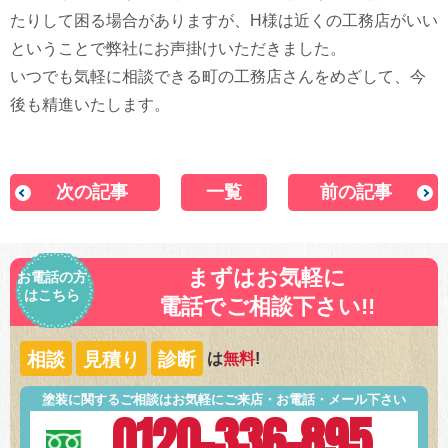
たりして困る場合がありますが、H様は近くの工務店がいい
ということで弊社にお声掛けいただきました。
いつでも気軽に相談できる町の工務店さんをめざして、今
後も精進いたします。
次の記事
一覧
前の記事
まずはお気軽に
お電話の方
はこちら
電話でご相談下さい!!
相談
見積り
診断
は
無料
!
塗装に関するご相談はお気軽にご来店・お電話・メール下さい
0120-336-895