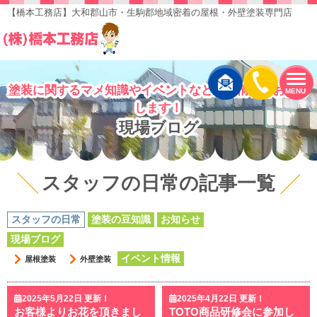
【橋本工務店】大和郡山市・生駒郡地域密着の屋根・外壁塗装専門店
塗装に関するマメ知識やイベントなど最新情報をお届け
MENU
します！
現場ブログ
スタッフの日常の記事一覧
スタッフの日常
塗装の豆知識
お知らせ
現場ブログ
イベント情報
屋根塗装
外壁塗装
2025年5月22日 更新！
2025年4月22日 更新！
お客様よりお花を頂きまし
TOTO商品研修会に参加し