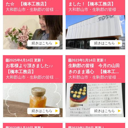
た☆ 【橋本工務店】
ました！【橋本工務店】
大和郡山市・生駒郡の皆様 こんにちは！ 奈良県大和郡山市・生駒郡地域密着の屋根・外壁塗装専門店橋本工務店です＾＾ 大和郡山市・生駒郡で数少ない自社職人在籍の外壁塗装＆屋根塗装専門店だから、高品質の塗装工事を提供できます！ いつも橋本工務店のブログをお読みいただき誠にありがとうございます！ 最近、一気に気温が上がり暑い日が続いておりますが 皆さまいかがお過ごしでしょうか？？ 先日、お客様宅へ打合せにお伺いした際に とってもキレイなお花を頂きました！！！ 訪問スタッフが急遽増えたにもかかわらず 庭から摘んできてくださり、 人数分ご用意してくださいました(>_<)！！ 頂いたのは『カルミア』という、 金平糖のような形をしたとても可愛らしいお花で、 山田も佐々木も目にした瞬間、テンションが上がり、 女性はいくつになってもお花を頂くと嬉しいものだと 実感することができました。 お花を愛でる山田さん♪ 佐々木宅では、さっそく飾らせていただきました☆ お花を見るたび、気持ちがほっこりしますね♪ そして、帰り際にはいつもオロナミンCをくださり おかげさまでスタッフ一同、元気ハツラツ！で 頑張ることができます！！！ I様、お気遣い頂き本当にありがとうございました！！ お問い合わせはこちら↓↓↓ 無料見積り・無料診断の依頼はこちら 大和郡山市・生駒郡最大級！ショールームオープン！ ショールーム紹介はこちら 大和郡山市・生駒郡の外壁塗装＆屋根工事なら、 大和郡山市・生駒郡で数少ない自社職人在籍の橋本工務店にお任せください！ 大和郡山市・生駒郡の施工事例はこちら 大和郡山市・生駒郡で創業15年、累計施工実績2,000件以上！HPで施工事例を公開中！ お得な塗装メニューはこちら 塗装の適正相場、どんな塗料があるのかをご紹介！ 職人・スタッフ紹介はこちら 無料見積り・無料診断の依頼はこちら
大和郡山市・生駒郡の皆様 こんにちは！ 奈良県大和郡山市・生駒郡地域密着の屋根・外壁塗装専門店橋本工務店です＾＾ 大和郡山市・生駒郡で数少ない自社職人在籍の外壁塗装＆屋根塗装専門店だから、高品質の塗装工事を提供できます！ いつも橋本工務店のブログをお読みいただき誠にありがとうございます！ 最近急に気温が暖かくなったりで、着る服に毎日悩んでいるスタッフSです！ 先日、TOTO奈良ショールームにて開催された商品研修会に スタッフの山田さんと参加させていただきました。 法華寺町から移転し、２０２２年にオープンしたところなので とても綺麗で広々としたショールームです！ さっそくこの日も元気いっぱい山田さん！！ 当日はこのようなスケジュールで、 トイレ、浴室、システムキッチン、洗面化粧台、水栓といった 水廻り商品のことを１日かけて丁寧に研修してくださいました。 （※実際は、他の参加者さんもいております） お昼休憩には、お弁当も出てウキウキの山田さん♪ 私は大阪万博仕様のクリアファイルを頂けてウキウキでした♪ （クリアファイルおたくな私です） 新人の私には特に勉強になり、とても貴重で有意義な１日でした。 このような機会を頂き本当にありがとうございました(*^^*) 学んだことは、しっかりとお客様にお伝えするよう スタッフ一同努めてまいりますので、 お困り事がありましたら、ぜひ橋本工務店まで お気軽にお問合せください！！ お問い合わせはこちら↓↓↓ 無料見積り・無料診断の依頼はこちら 大和郡山市・生駒郡最大級！ショールームオープン！ ショールーム紹介はこちら 大和郡山市・生駒郡の外壁塗装＆屋根工事なら、 大和郡山市・生駒郡で数少ない自社職人在籍の橋本工務店にお任せください！ 大和郡山市・生駒郡の施工事例はこちら 大和郡山市・生駒郡で創業15年、累計施工実績2,000件以上！HPで施工事例を公開中！ お得な塗装メニューはこちら 塗装の適正相場、どんな塗料があるのかをご紹介！ 職人・スタッフ紹介はこちら 無料見積り・無料診断の依頼はこちら
続きはこちら
続きはこちら
2025年4月14日 更新！
2023年1月14日 更新！
お客様より頂きました♪♪
生駒郡の皆様 今月の山田
【橋本工務店】
きのまま通心 【橋本工...
大和郡山市・生駒郡の皆様 こんにちは！ 奈良県大和郡山市・生駒郡地域密着の屋根・外壁塗装専門店橋本工務店です＾＾ 大和郡山市・生駒郡で数少ない自社職人在籍の外壁塗装＆屋根塗装専門店だから、高品質の塗装工事を提供できます！ いつも橋本工務店のブログをお読みいただき誠にありがとうございます！ だんだんと気候が暖かくなり、すっかり春らしくなってきましたね♪ 皆様は、お花見は行かれましたか？？ 私は桜を見ると、とてもテンションが上がるので、この時期はたくさんお散歩してみました(*^^*) そんなある日、お客様よりとても春らしい差し入れを頂戴致しました！ なんと！お手製のマーマレードです♪ 柑橘類が大好物なスタッフの山田さんに是非！と わざわざ弊社ショールームまで持って来てくださいました！ お手紙も添えてくださり、お客様のお心遣いにとても感激しましたので 山田さんとマーマレードを記念撮影↓↓ Ｍ様、本当にありがとうございました！！ ※おまけ※ 山田さんのＮＧ写真 (目つぶってるのも可愛かったので こっそり載せときます♪) お問い合わせはこちら↓↓↓ 無料見積り・無料診断の依頼はこちら 大和郡山市・生駒郡最大級！ショールームオープン！ ショールーム紹介はこちら 大和郡山市・生駒郡の外壁塗装＆屋根工事なら、 大和郡山市・生駒郡で数少ない自社職人在籍の橋本工務店にお任せください！ 大和郡山市・生駒郡の施工事例はこちら 大和郡山市・生駒郡で創業15年、累計施工実績2,000件以上！HPで施工事例を公開中！ お得な塗装メニューはこちら 塗装の適正相場、どんな塗料があるのかをご紹介！ 職人・スタッフ紹介はこちら 無料見積り・無料診断の依頼はこちら
大和郡山市・生駒郡の皆様 こんにちは！ 奈良県大和郡山市・生駒郡地域密着の屋根・外壁塗装専門店橋本工務店です＾＾ 大和郡山市・生駒郡で数少ない自社職人在籍の外壁塗装＆屋根塗装専門店だから、高品質の塗装工事を提供できます！ いつもブログをお読みいただき誠にありがとうございます！ 橋本工務店はご契約や施工させていただいたお客様へ、 毎月お得なチラシ・施工事例などとともに 現場管理の山田がお送りする「山田きのまま通心」を同封しております。 月々の他愛のない出来事などをつづっていますが、ほっこりしていただけると嬉しいなと思っています。 今月は家族のタコパー(たこ焼きパーティー)について書きました。 橋本工務店は地域密着なので、こうしてご縁があったお客様と繋がり続けることができると ありがたいなと思っております。 今日もお読みいただき、ありがとうございました。 *.○。・.: * .。○・。.。：*。○。：.・。*.○。・.: * .。○・*. 橋本工務店☆1月初売り祭り開催中！！ くわしくは こちら のブログをお読みください♪ *.○。・.: * .。○・。.。：*。○。：.・。*.○。・.: * .。○・*. お問い合わせはこちら↓↓↓ 無料見積り・無料診断の依頼はこちら 大和郡山市・生駒郡最大級！ショールームオープン！ ショールーム紹介はこちら 大和郡山市・生駒郡の外壁塗装＆屋根工事なら、 大和郡山市・生駒郡で数少ない自社職人在籍の橋本工務店にお任せください！ 大和郡山市・生駒郡の施工事例はこちら 大和郡山市・生駒郡で創業15年、累計施工実績2,000件以上！HPで施工事例を公開中！ お得な塗装メニューはこちら 塗装の適正相場、どんな塗料があるのかをご紹介！ 職人・スタッフ紹介はこちら 無料見積り・無料診断の依頼はこちら
続きはこちら
続きはこちら
2023年1月10日 更新！
2023年1月9日 更新！