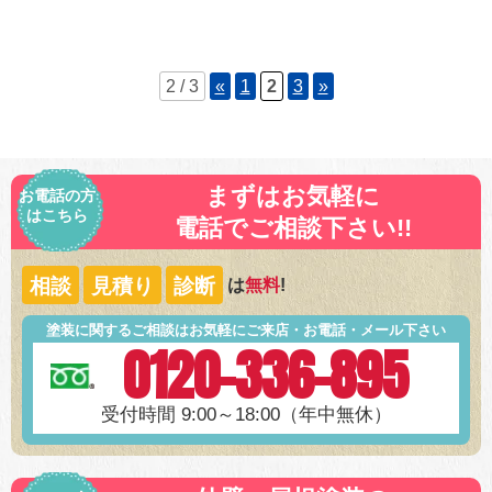
2 / 3
«
1
2
3
»
まずはお気軽に
お電話の方
はこちら
電話でご相談下さい!!
相談
見積り
診断
は
無料
!
塗装に関するご相談はお気軽にご来店・お電話・メール下さい
0120-336-895
受付時間 9:00～18:00（年中無休）