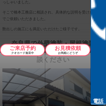
っしゃいました。
そこで橋本工務店に相談され、具体的な説明を受けたうえ
でご依頼いただきました。
艶出しの施工にも満足いただけたご様子です。
奈良県で外壁塗装・屋根塗装
ご来店予約
お見積依頼
をするなら橋本工務店にご相
クオカード進呈中
お気軽にどうぞ
談ください
電話