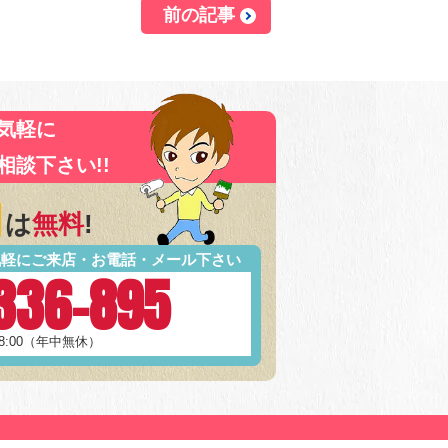
前の記事
気軽に
相談下さい!!
は
無料
!
気軽にご来店・お電話・メール下さい
336-895
18:00（年中無休）