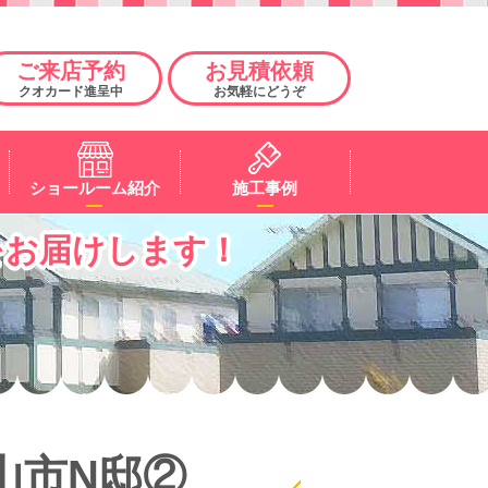
ご来店予約
お見積依頼
クオカード進呈中
お気軽にどうぞ
ショールーム紹介
施工事例
をお届けします！
郡山市N邸②