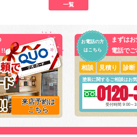
一覧
の
まずはお
お電話の方
!!
はこちら
電話でご
相談
見積り
診断
塗装に関するご相談はお
0120-
来店予約は
受付時間 9:00～
こちら