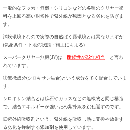
一般的なフッ素・無機・シリコンなどの各種のクリヤー塗
料を上回る高い耐候性で紫外線が原因となる劣化を防ぎま
す。
試験環境下なので実際の自然ばく露環境とは異なりますが
(気象条件・下地の状態・施工にもよる)
スーパークリヤー無機(JY)は
耐候性が22年相当
と言わ
れています。
①無機成分(
シロキサン結合
)という成分を多く配合していま
す。
シロキサン結合とは鉱石やガラスなどの無機物と同じ構造
で、結合エネルギーが強いため紫外線を跳ね返すのです。
②紫外線吸収剤という、紫外線を吸収し熱に変換や放射す
る劣化を抑制する添加剤を使用しています。