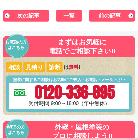
次の記事
一覧
前の記事
まずはお気軽に
お電話の方
はこちら
電話でご相談下さい!!
相談
見積り
診断
は
無料
!
塗装に関するご相談はお気軽にご来店・お電話・メール下さい
0120-336-895
受付時間 9:00～18:00（年中無休）
外壁・屋根塗装の
WEBの方
はこちら
プロに相談しよう!!