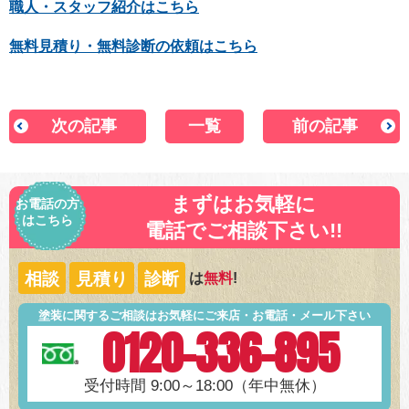
職人・スタッフ紹介はこちら
無料見積り・無料診断の依頼はこちら
次の記事
一覧
前の記事
まずはお気軽に
お電話の方
はこちら
電話でご相談下さい!!
相談
見積り
診断
は
無料
!
塗装に関するご相談はお気軽にご来店・お電話・メール下さい
0120-336-895
受付時間 9:00～18:00（年中無休）