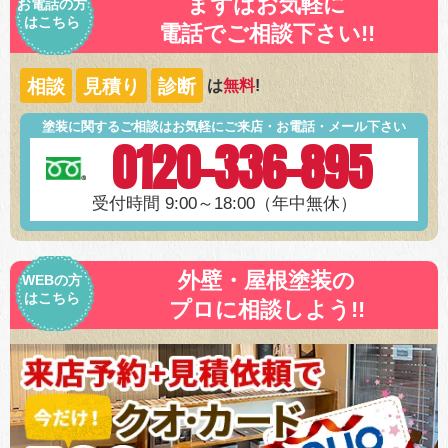
まずはお気軽に
お電話の方
はこちら
電話でご相談下さい!!
相談
見積り
診断
は
無料
!
塗装に関するご相談はお気軽にご来店・お電話・メール下さい
0120-336-895
受付時間 9:00～18:00（年中無休）
外壁・屋根塗装の
WEBの方
はこちら
プロに相談しよう!!