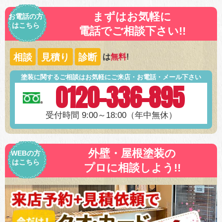
まずはお気軽に
お電話の方
はこちら
電話でご相談下さい!!
相談
見積り
診断
は
無料
!
塗装に関するご相談はお気軽にご来店・お電話・メール下さい
0120-336-895
受付時間 9:00～18:00（年中無休）
外壁・屋根塗装の
WEBの方
はこちら
プロに相談しよう!!