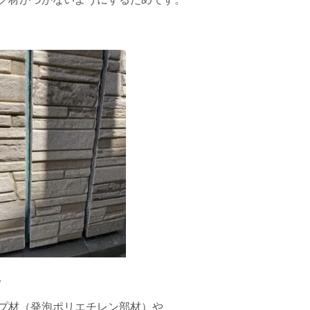
。
プ材（発泡ポリエチレン部材）や